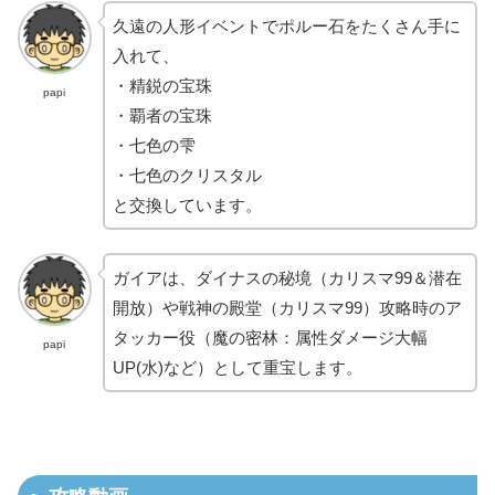
久遠の人形イベントでポルー石をたくさん手に
入れて、
・精鋭の宝珠
papi
・覇者の宝珠
・七色の雫
・七色のクリスタル
と交換しています。
ガイアは、ダイナスの秘境（カリスマ99＆潜在
開放）や戦神の殿堂（カリスマ99）攻略時のア
タッカー役（魔の密林：属性ダメージ大幅
papi
UP(水)など）として重宝します。