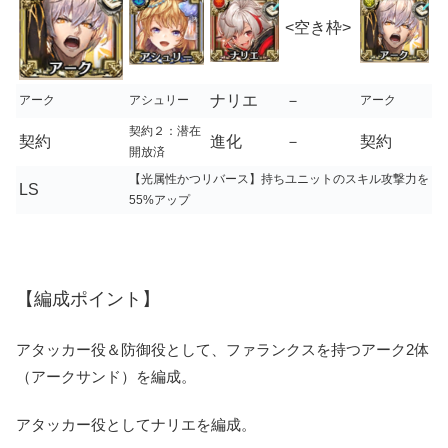
<空き枠>
ナリエ
－
アーク
アシュリー
アーク
契約２：潜在
契約
進化
－
契約
開放済
【光属性かつリバース】持ちユニットのスキル攻撃力を
LS
55%アップ
【編成ポイント】
アタッカー役＆防御役として、ファランクスを持つアーク2体
（アークサンド）を編成。
アタッカー役としてナリエを編成。