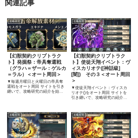
関連記事
攻略研究
攻略研究
【幻獣契約クリプトラク
【幻獣契約クリプトラク
ト】発掘祭：帝具奪還戦
ト】使徒天翔イベント：ヴ
（グラハ＝ザール：ゲルカ
ィスカリオテ([神話級]
＝ラル）＜オート周回＞
[闇]) その３＜オート周回
＞
▼毎週月曜日と火曜日の帝具奪
還戦をオート周回 サイトを引き
▼使徒天翔イベント：ヴィスカ
継いで、攻略研究の紹介を始め
リオテ()をオート周回 サイトを
ることにしました 幻獣契約クリ
引き継いで、攻略研究の紹介を
プトラクトのサイトを引き継
始めることにしました 幻獣契約
ぎ、攻略研究の紹介を始めるこ
クリプトラクトのサイトを引き
とにしました。 効率的にアイテ
継ぎ、攻略研究の紹介を始める
攻略研究
攻略研究
ム・キャラクター取得・レベル
ことにしました。 効率的にアイ
アップする方...
テム・キャラクター取得・レベ
ルアップ...