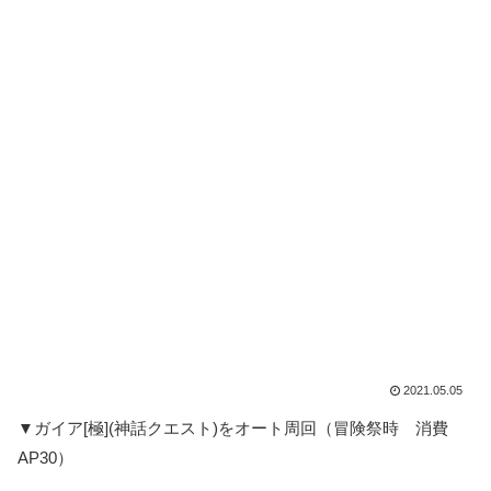
2021.05.05
▼ガイア[極](神話クエスト)をオート周回（冒険祭時 消費
AP30）