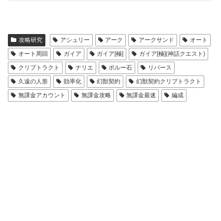
攻略研究
アシュリー
アーク
アークサンド
オート
オート周回
ガイア
ガイア[極]
ガイア[極](神話クエスト)
クリプトラクト
ナリエ
ポルー石
リバース
久遠の人形
効率化
幻獣契約
幻獣契約クリプトラクト
無課金アカウント
無課金攻略
無課金最速
編成