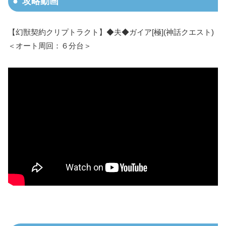
攻略動画
【幻獣契約クリプトラクト】◆夫◆ガイア[極](神話クエスト)
＜オート周回：６分台＞