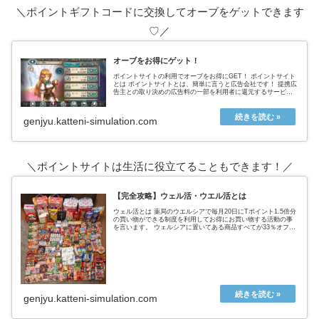
＼ポイントギフトコードに交換してオーブをゲットできます
♡／
オーブをお得にゲット！
ポイントサイトの利用でオーブをお得にGET！ ポイントサイト
とは ポイントサイトとは、簡単に言うと広告会社です！ 提携広
告主との取り決めの広告料の一部を利用者に還元するサービス
を提供することで 広告主と利用者をつないでいます。ポイント
サイト...
genjyu.katteni-simulation.com
＼ポイントサイトは生活に役立てることもできます！／
【完全攻略】ウェル活・ウエル活とは
ウェル活とは 薬局のウエルシアで毎月20日にTポイント1.5倍分
の買い物ができる制度を利用してお得にお買い物する活動の事
を言います。 ウェルシアに置いてある商品すべてが33％オフに
なるという超お得なウェルシアデー ↑実際の戦利品これ全てが
タ...
genjyu.katteni-simulation.com