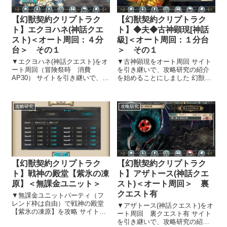
【幻獣契約クリプトラク
【幻獣契約クリプトラク
ト】エクヨハネ(神話クエ
ト】◆夫◆古神顕現[神話
スト)＜オート周回：４分
級]＜オート周回：１分台
台＞ その１
＞ その１
▼エクヨハネ(神話クエスト)をオ
▼古神顕現をオート周回 サイト
ート周回（冒険祭時 消費
を引き継いで、攻略研究の紹介
AP30） サイトを引き継いで、攻
を始めることにしました 幻獣契
略研究の紹介を始めることにし
約クリプトラクトのサイトを引
ました 幻獣契約クリプトラクト
き継ぎ、攻略研究の紹介を始め
のサイトを引き継ぎ、攻略研究
ることにしました。 効率的にア
攻略研究
攻略研究
の紹介を始めることにしまし
イテム・キャラクター取得・レ
た。 効率的にアイテム・キャラ
ベルアップする方法を中心に紹
クター取...
介したいと...
【幻獣契約クリプトラク
【幻獣契約クリプトラク
ト】戦神の殿堂【紫氷の凍
ト】アザトース(神話クエ
原】＜無課金ユニット＞
スト)＜オート周回＞ 裏
クエスト有
▼無課金ユニットパーティ（フ
レンド枠は自由）で戦神の殿堂
▼アザトース(神話クエスト)をオ
【紫氷の凍原】を攻略 サイトを
ート周回 裏クエスト有 サイト
引き継いで、攻略研究の紹介を
を引き継いで、攻略研究の紹介