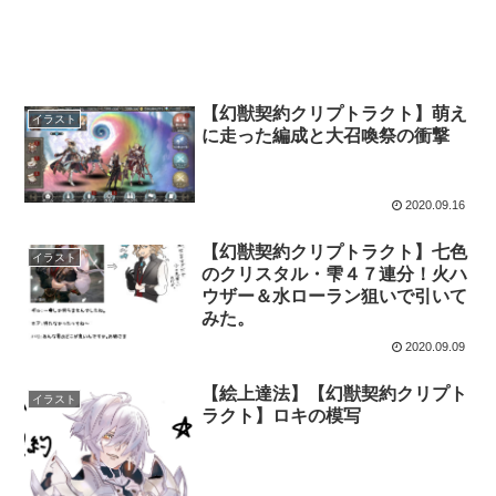
【幻獣契約クリプトラクト】萌え
イラスト
に走った編成と大召喚祭の衝撃
2020.09.16
【幻獣契約クリプトラクト】七色
イラスト
のクリスタル・雫４７連分！火ハ
ウザー＆水ローラン狙いで引いて
みた。
2020.09.09
【絵上達法】【幻獣契約クリプト
イラスト
ラクト】ロキの模写