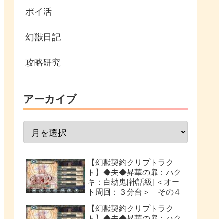
ポイ活
幻獣日記
攻略研究
アーカイブ
【幻獣契約クリプトラク
ト】◆夫◆昇華の扉：ハク
キ：白劫鬼[神話級] ＜オー
ト周回：３分台＞ その４
【幻獣契約クリプトラク
ト】◆夫◆昇華の扉：ハク