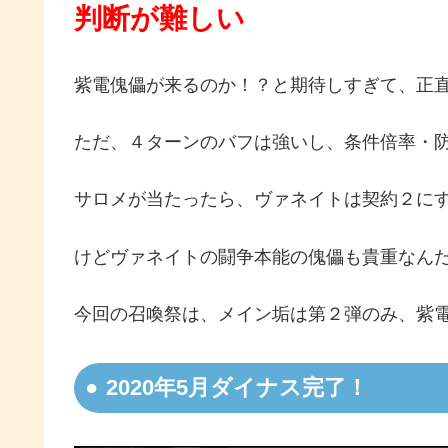
判断が難しい
紫電傀儡が来るのか！？と期待しすぎて、正
ただ、４ターンのバフは強いし、条件倍率・
サロメが当たったら、ヴァネイトは契約２に
けどヴァネイトの闘争本能の傀儡も貴重なん
今回の召喚祭は、メイン垢は第２弾のみ、紫
2020年5月ダイナス完了！