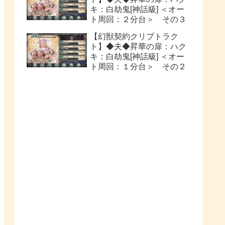
キ：白劫鬼[神話級] ＜オー
ト周回：２分台＞ その３
【幻獣契約クリプトラク
ト】◆夫◆昇華の扉：ハク
キ：白劫鬼[神話級] ＜オー
ト周回：１分台＞ その２