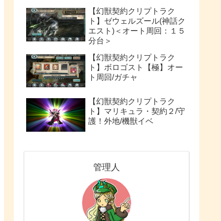
【幻獣契約クリプトラク
ト】ゼウェルズール(神話ク
エスト)＜オート周回：１５
分台＞
【幻獣契約クリプトラク
ト】ボロゴスト【極】オー
ト周回/ガチャ
【幻獣契約クリプトラク
ト】マリキュラ・契約２/守
護！外地/機獣イベ
管理人