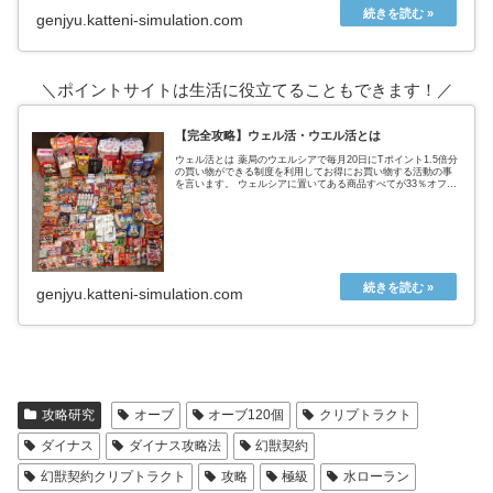
genjyu.katteni-simulation.com
＼ポイントサイトは生活に役立てることもできます！／
【完全攻略】ウェル活・ウエル活とは
ウェル活とは 薬局のウエルシアで毎月20日にTポイント1.5倍分
の買い物ができる制度を利用してお得にお買い物する活動の事
を言います。 ウェルシアに置いてある商品すべてが33％オフに
なるという超お得なウェルシアデー ↑実際の戦利品これ全てが
タ...
genjyu.katteni-simulation.com
攻略研究
オーブ
オーブ120個
クリプトラクト
ダイナス
ダイナス攻略法
幻獣契約
幻獣契約クリプトラクト
攻略
極級
水ローラン