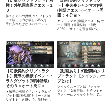
【幻獣クリプトラクト】対
【幻獣契約クリプトラク
極！外地調査隊クエスト１
ト】◆夫◆シャンマオ[極]
０
(神話クエスト)＜オート周
回：４分台＞
勝てる力への挑戦 クリプトラク
トで勝てる力が欲しい私です！
▼シャンマオ(神話クエスト)をオ
手に入れたばかりのエーレレー
ート周回（冒険祭時 消費
トで【対極！外地調査隊、クエ
AP30） サイトを引き継いで、攻
スト10】に挑むも撃沈。３
略研究の紹介を始めることにし
WAVE目が辛すぎてダメでし
ました 幻獣契約クリプトラクト
た。 ユーチューブを参考にさせ
のサイトを引き継ぎ、攻略研究
攻略研究
攻略研究
ていただいたところ、相当の手
の紹介を始めることにしまし
練れでユニッ...
た。 効率的にアイテム・キャラ
クター取...
【幻獣契約クリプトラク
【動画あり】幻獣契約クリ
ト】魔導の機獣イベント：
プトラクト【クイックルー
ラムダゾット(闇/神話級)
プとは】
その３＜オート周回＞
クイックループとは 『クイッ
ク』と『２回行動』を持つキャ
▼魔導の機獣イベント：ラムダ
ラクターにクイックをかけてス
ゾット(闇/神話級)をオート周回
キルを何回も打ち続ける事をい
サイトを引き継いで、攻略研究
います！ 私のアカウントには
の紹介を始めることにしました
『シェムハザ』が２体も居るの
幻獣契約クリプトラクトのサイ
で、クイックループで高難易度