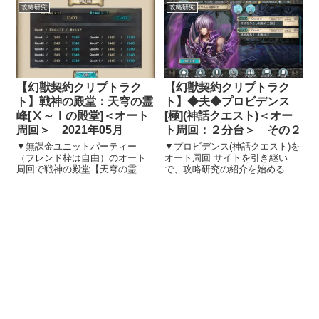
トを引き継ぎ、攻略研究の紹介
攻略研究
攻略研究
クエストを攻略したこともあり
を始めることにしました。 効率
ます！ しかもク...
的にアイテム・キャラクター取
得・レ...
【幻獣契約クリプトラク
【幻獣契約クリプトラク
ト】戦神の殿堂：天穹の霊
ト】◆夫◆プロビデンス
峰[Ⅹ～Ⅰの殿堂]＜オート
[極](神話クエスト)＜オー
周回＞ 2021年05月
ト周回：２分台＞ その２
▼無課金ユニットパーティー
▼プロビデンス(神話クエスト)を
（フレンド枠は自由）のオート
オート周回 サイトを引き継い
周回で戦神の殿堂【天穹の霊
で、攻略研究の紹介を始めるこ
峰】を攻略 サイトを引き継い
とにしました 幻獣契約クリプト
で、攻略研究の紹介を始めるこ
ラクトのサイトを引き継ぎ、攻
とにしました 幻獣契約クリプト
略研究の紹介を始めることにし
ラクトのサイトを引き継ぎ、攻
ました。 効率的にアイテム・キ
略研究の紹介を始めることにし
ャラクター取得・レベルアップ
ました。 効率的に...
する方法...