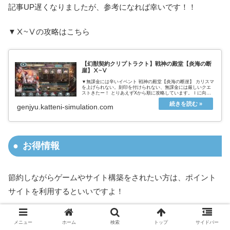
記事UP遅くなりましたが、参考になれば幸いです！！
▼Ⅹ~Ⅴの攻略はこちら
【幻獣契約クリプトラクト】戦神の殿堂【炎海の断
崖】Ⅹ~Ⅴ
▼無課金には辛いイベント 戦神の殿堂【炎海の断崖】 カリスマ
を上げられない。刻印を付けられない、無課金には厳しいクエ
ストきたー！ とりあえずXから順に攻略しています。Ⅰに向か
って難易度は落ちてきますが、使えるユニットも減ってくるの
で、かなり...
genjyu.katteni-simulation.com
お得情報
節約しながらゲームやサイト構築をされたい方は、ポイント
サイトを利用するといいですよ！
＼ポイントギフトコードに交換してオーブをゲットできます
メニュー
ホーム
検索
トップ
サイドバー