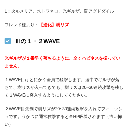
L：火ルメリア、水トワネロ、光ギルザ、闇アグドダイル
フレンド様より：
【進化】樹リズ
Ⅲの１・２WAVE
光ギルザが１番早く落ちるように、全くハピネスを振ってい
ません。
１WAVE目はとにかく全員で猛撃します。途中でギルザが落
ちて、樹リズが入ってきても、樹リズは20~30連続攻撃を残し
て２WAVEに突入するようにしてください。
２WAVE目先制で樹リズが20~30連続攻撃を入れてフィニッシ
ュです。うかつに通常攻撃すると全HP吸着されます（怖い怖
い）