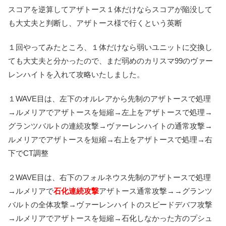
スコアを逆算してアザトース１体だけならスコアが陥没して
も大丈夫と判断し、アザトース様で行くという英断
１回やってみたところ、１体だけなら弱いユニットに交換し
ても大丈夫と分かったので、まだ弱めのカリスマ99のヴァー
レンハイトを入れて攻略いたしました。
１WAVE目は、左下のオルレアから先制のアザトースで処理
→ルメリアでアザトースを短縮→左上をアザトースで処理→
グランツバルトの連続攻撃→ヴァーレンハイトの通常攻撃→
ルメリアでアザトースを短縮→右上をアザトースで処理→右
下でCT調整
２WAVE目は、右下のフォルネウス先制のアザトースで処理
→ルメリアで
石化連続攻撃
アザトース通常攻撃→→グランツ
バルトの全体攻撃→ヴァーレンハイトのスピードデバフ攻撃
→ルメリアでアザトースを短縮→石化しなかった方のプシュ