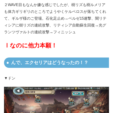
２WAVE目もなんか嫌な感じでしたが、樹リズも樹ルメリア
も体力ギリギリのところでようやくケルベロスが落ちてくれ
て、ギルザ様のご登場。石化足止め→ベルゼ15連撃、闇リテ
ィシアに樹リズの連続攻撃、リティシア自動蘇生回復→光グ
ランツヴァルトの連続攻撃→フィニッシュ
Ⅰなのに他力本願！
んで、エクセリアはどうなったの！？
▼ドン