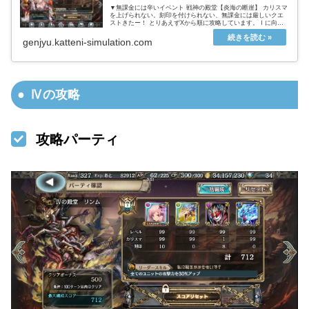
▼無課金には辛いイベント 戦神の殿堂【炎海の断崖】 カリスマ
を上げられない。刻印を付けられない、無課金には厳しいクエ
ストきたー！ とりあえずXから順に攻略しています。Ⅰに向か
って難易度は落ちてきますが、使えるユニットも減ってくるの
で、かなり...
genjyu.katteni-simulation.com
Ⅳの攻略
攻略パーティ