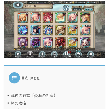
目次
戦神の殿堂【炎海の断崖】
Ⅳの攻略