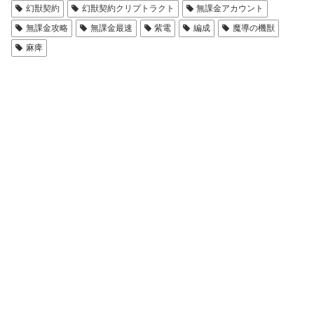
幻獣契約
幻獣契約クリプトラクト
無課金アカウント
無課金攻略
無課金最速
紫電
編成
魔導の機獣
麻痺