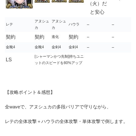
（火）だ
と安心
アヌシュ
アヌシュ
－
－
レテ
ハウラ
カ
カ
契約
契約
契約
－
－
進化
－
－
金靴4
金靴4
金剣4
金剣4
[シャーマンかつ先制]持ちユニ
LS
ットのスピードを80%アップ
【攻略ポイント＆感想】
全waveで、アヌシュカの多段バリアで守りながら、
レテの全体攻撃＋ハウラの全体攻撃・単体攻撃で倒します。