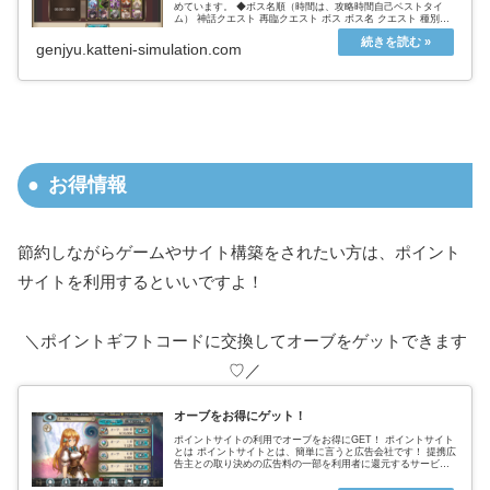
めています。 ◆ボス名順（時間は、攻略時間自己ベストタイ
ム） 神話クエスト 再臨クエスト ボス ボス名 クエスト 種別
AUTO 周回 （mm:dd） 手動 周回 （mm:dd） 塵界...
genjyu.katteni-simulation.com
お得情報
節約しながらゲームやサイト構築をされたい方は、ポイント
サイトを利用するといいですよ！
＼ポイントギフトコードに交換してオーブをゲットできます
♡／
オーブをお得にゲット！
ポイントサイトの利用でオーブをお得にGET！ ポイントサイト
とは ポイントサイトとは、簡単に言うと広告会社です！ 提携広
告主との取り決めの広告料の一部を利用者に還元するサービス
を提供することで 広告主と利用者をつないでいます。ポイント
サイト...