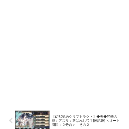
【幻獣契約クリプトラクト】◆夫◆昇華の
扉：アズサ：選ばれし弓手[神話級] ＜オート
周回：２分台＞ その２