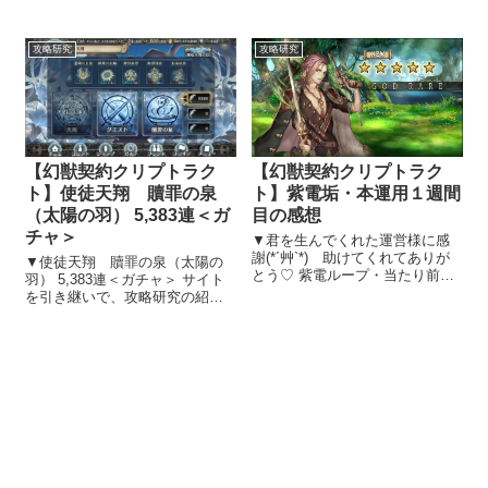
攻略したのは2018年の９月ごろ
割と難易度の低いイベントで
と思われます。 その時は多分無
す。▼ボーナスユニットを編成
敵引付で行ったんですよ。もう
攻略研究
攻略研究
に組み込むことで高ptをゲット
覚えてなくて。 だけど覚えてい
で...
るのは、とっても大変で二度と
やり...
【幻獣契約クリプトラク
【幻獣契約クリプトラク
ト】紫電垢・本運用１週間
ト】使徒天翔 贖罪の泉
目の感想
（太陽の羽） 5,383連＜ガ
チャ＞
▼君を生んでくれた運営様に感
謝(*´艸`*) 助けてくれてありが
▼使徒天翔 贖罪の泉（太陽の
とう♡ 紫電ループ・当たり前だ
羽） 5,383連＜ガチャ＞ サイト
けど、チェンジバトルに強い 最
を引き継いで、攻略研究の紹介
恐のクトゥルー・恐竜神話にも
を始めることにしました 幻獣契
勝てる モササウルスはやってお
約クリプトラクトのサイトを引
くことを忘れてました｡｡｡＿|￣|○
き継ぎ、攻略研究の紹介を始め
周回には向かない 紫...
ることにしました。 効率的にア
イテム・キャラクター取得・レ
ベル...