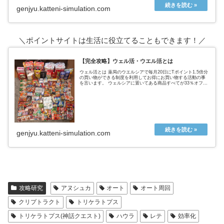
genjyu.katteni-simulation.com
＼ポイントサイトは生活に役立てることもできます！／
【完全攻略】ウェル活・ウエル活とは
ウェル活とは 薬局のウエルシアで毎月20日にTポイント1.5倍分
の買い物ができる制度を利用してお得にお買い物する活動の事
を言います。 ウェルシアに置いてある商品すべてが33％オフに
なるという超お得なウェルシアデー ↑実際の戦利品これ全てが
タ...
genjyu.katteni-simulation.com
攻略研究
アヌシュカ
オート
オート周回
クリプトラクト
トリケラトプス
トリケラトプス(神話クエスト)
ハウラ
レテ
効率化