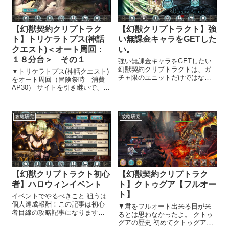
【幻獣契約クリプトラク
【幻獣クリプトラクト】強
ト】トリケラトプス(神話
い無課金キャラをGETした
クエスト)＜オート周回：
い。
１８分台＞ その１
強い無課金キャラをGETしたい
幻獣契約クリプトラクトは、ガ
▼トリケラトプス(神話クエスト)
チャ限のユニットだけではな
をオート周回（冒険祭時 消費
く、無課金のユニットも獲得す
AP30） サイトを引き継いで、攻
ることができます。 無課金ユニ
略研究の紹介を始めることにし
ット①【英雄戦記シリーズ】 現
ました 幻獣契約クリプトラクト
在開催の→『英雄の霊廟』『小
のサイトを引き継ぎ、攻略研究
攻略研究
攻略研究
魔育成日記』『絆竜進化録』の
の紹介を始めることにしまし
３つ！ ル...
た。 効率的にアイテム・キャラ
クタ...
【幻獣クリプトラクト初心
【幻獣契約クリプトラク
者】ハロウィンイベント
ト】クトゥグア【フルオー
ト】
イベントでやるべきこと 狙うは
個人達成報酬！この記事は初心
▼君をフルオート出来る日が来
者目線の攻略記事になります。
るとは思わなかったよ。 クトゥ
▲メイン垢攻略完了！ ▲second
グアの歴史 初めてクトゥグアを
アカ攻略完了！ このイベントは