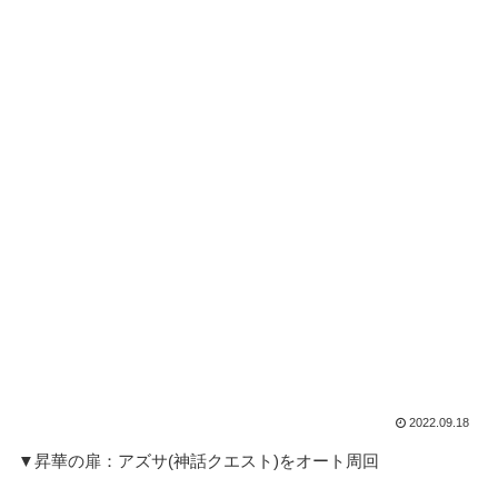
2022.09.18
▼昇華の扉：アズサ(神話クエスト)をオート周回