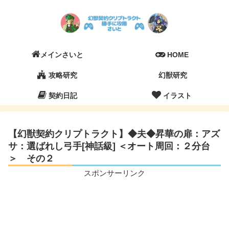
メインさいと
HOME
攻略研究
幻獣研究
契約日記
イラスト
【幻獣契約クリプトラクト】◆夫◆昇華の扉：アズ
サ：選ばれし弓手[神話級] ＜オート周回：２分台
＞ その２
スポンサーリンク