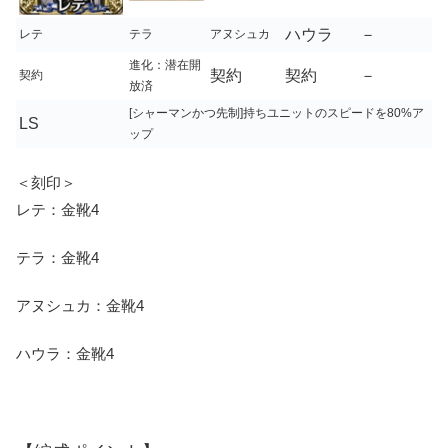
ハウラ
－
レテ
テラ
アヌシュカ
進化：潜在開
契約
契約
－
契約
放済
[シャーマンかつ先制]持ちユニットのスピードを80%ア
LS
ップ
＜刻印＞
レテ：金靴4
テラ：金靴4
アヌシュカ：金靴4
ハウラ：金靴4