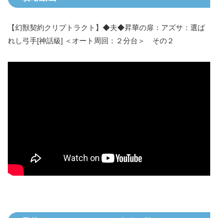
【幻獣契約クリプトラクト】◆夫◆昇華の扉：アズサ：選ば
れし弓手[神話級] ＜オート周回：２分台＞ その２