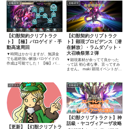
攻略研究
攻略研究
【幻獣契約クリプトラク
【幻獣契約クリプトラク
ト】【極】バロゲイド・手
ト】顕現プロビデンス〔潜
動高速周回
在解放〕・ラムダゾット・
大召喚祭第２弾
▼時間はかかりますが、無課金
でも超絶強い解放バロゲイドの
▼顕現素材が余ってて良かった
作成は可能でした！ 【極】バロ
って話 初心者な事、言ってすみ
ゲイド 高速周回 私のパーティ
ません。 maki 顕現イベントが無
編成 ▼バロゲイド（極）攻略出
いから、プロビ顕現出来ない( ﾉ
来ましたー！火テイル居なくて
Д`)ｼｸｼｸ… とか言ってましたが嘘
も大丈夫でした。 アザトースが
でした。 前回の顕現イベント
イラスト
攻略研究
居れば、思ったより簡単に攻略
で、プロビを顕現するだけの素
できたの...
材を取っていたようで...
【幻獣クリプトラクト】神
話級・ヤコヴィアーザ攻略
【更新】【幻獣クリプトラ