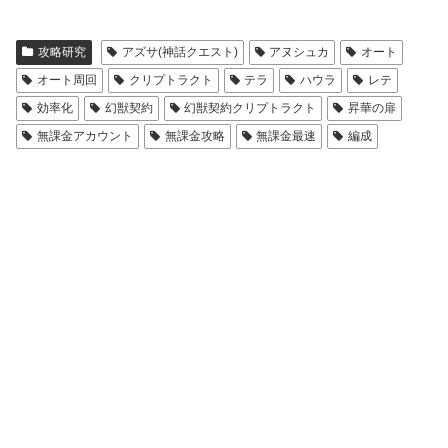
攻略研究
アズサ(神話クエスト)
アヌシュカ
オート
オート周回
クリプトラクト
テラ
ハウラ
レテ
効率化
幻獣契約
幻獣契約クリプトラクト
昇華の扉
無課金アカウント
無課金攻略
無課金最速
編成