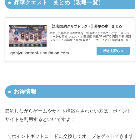
昇華クエスト まとめ（攻略一覧）
【幻獣契約クリプトラクト】昇華の扉 まとめ
紹介した昇華の扉の攻略を一覧形式にまとめています。 キャラ
キャラ名 召喚 クエスト名 難易度 消費AP AUTO 周回 手動 周回
ジョット × 神話級 6.0 50 攻略１ － ナディア 〇 神話級 6.0 50
攻略１ － アスタロト...
genjyu.katteni-simulation.com
お得情報
節約しながらゲームやサイト構築をされたい方は、ポイント
サイトを利用するといいですよ！
＼ポイントギフトコードに交換してオーブをゲットできます