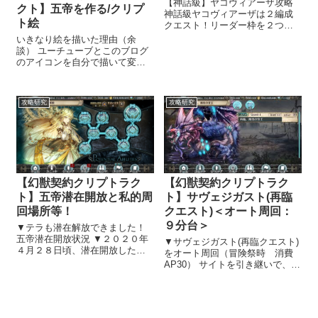
【神話級】ヤコヴィアーザ攻略
クト】五帝を作る/クリプ
神話級ヤコヴィアーザは２編成
ト絵
クエスト！リーダー枠を２つ使
えるので、初心者たるもの使え
いきなり絵を描いた理由（余
るものはなんでも使って、頑張
談） ユーチューブとこのブログ
って攻略です！ 編成 ▼リーダ
のアイコンを自分で描いて変え
ー：エーレレート（エーレレー
てみましたｗ（前アイコン） ク
トのスキル攻撃力55％UP） ヤコ
リプトラクトとちょっと話がズ
ヴィア...
レるんですけど、プロ絵師にな
攻略研究
攻略研究
りたい私です(*´艸`*) 上の絵を見
ていただいて分かる通り素人に
毛が...
【幻獣契約クリプトラク
【幻獣契約クリプトラク
ト】サヴェジガスト(再臨
ト】五帝潜在開放と私的周
クエスト)＜オート周回：
回場所等！
９分台＞
▼テラも潜在解放できました！
五帝潜在開放状況 ▼２０２０年
▼サヴェジガスト(再臨クエスト)
４月２８日頃、潜在開放したヤ
をオート周回（冒険祭時 消費
オヨロズ そのとき素材も枯渇し
AP30） サイトを引き継いで、攻
たのに。 ▼次のテラは( ﾟДﾟ)
略研究の紹介を始めることにし
思っていたより早く作成できま
ました 幻獣契約クリプトラクト
した！ ▼この記事にも書きまし
のサイトを引き継ぎ、攻略研究
たが ▼５月１０時点では７０...
の紹介を始めることにしまし