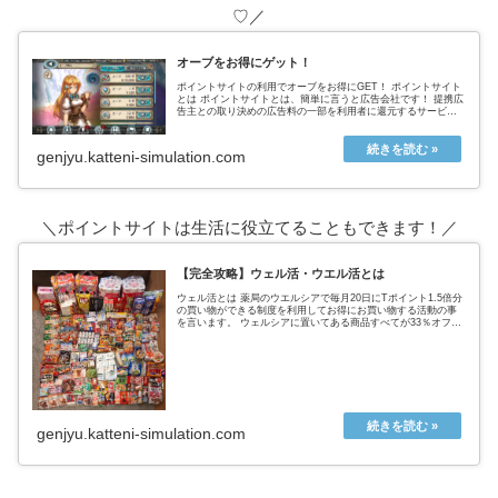
♡／
オーブをお得にゲット！
ポイントサイトの利用でオーブをお得にGET！ ポイントサイト
とは ポイントサイトとは、簡単に言うと広告会社です！ 提携広
告主との取り決めの広告料の一部を利用者に還元するサービス
を提供することで 広告主と利用者をつないでいます。ポイント
サイト...
genjyu.katteni-simulation.com
＼ポイントサイトは生活に役立てることもできます！／
【完全攻略】ウェル活・ウエル活とは
ウェル活とは 薬局のウエルシアで毎月20日にTポイント1.5倍分
の買い物ができる制度を利用してお得にお買い物する活動の事
を言います。 ウェルシアに置いてある商品すべてが33％オフに
なるという超お得なウェルシアデー ↑実際の戦利品これ全てが
タ...
genjyu.katteni-simulation.com