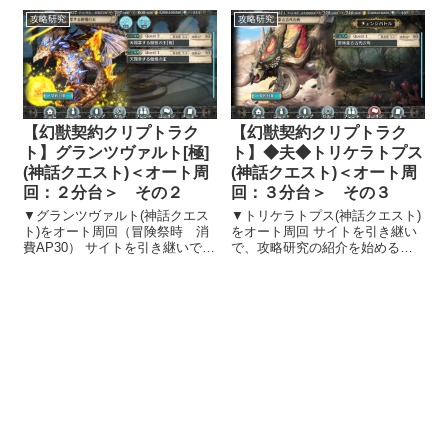
けています...
ぎ、攻略研究の紹介を始めるこ
攻略研究
攻略研究
とにしました。 効率的にアイテ
ム・キャラクター取得・レベル
アップす...
【幻獣契約クリプトラク
【幻獣契約クリプトラク
ト】グランツヴァルト[極]
ト】◆夫◆トリケラトプス
(神話クエスト)＜オート周
(神話クエスト)＜オート周
回：２分台＞ その２
回：３分台＞ その３
▼グランツヴァルト(神話クエス
▼トリケラトプス(神話クエスト)
ト)をオート周回（冒険祭時 消
をオート周回 サイトを引き継い
費AP30） サイトを引き継いで、
で、攻略研究の紹介を始めるこ
攻略研究の紹介を始めることに
とにしました 幻獣契約クリプト
しました 幻獣契約クリプトラク
ラクトのサイトを引き継ぎ、攻
トのサイトを引き継ぎ、攻略研
略研究の紹介を始めることにし
究の紹介を始めることにしまし
ました。 効率的にアイテム・キ
た。 効率的にアイテム・キャラ
ャラクター取得・レベルアップ
ク...
する方...