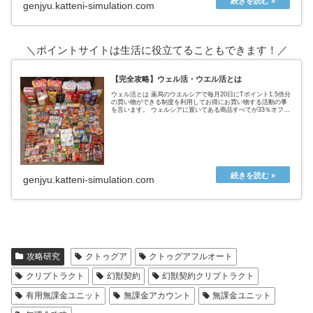
genjyu.katteni-simulation.com
＼ポイントサイトは生活に役立てることもできます！／
【完全攻略】ウェル活・ウエル活とは
ウェル活とは 薬局のウエルシアで毎月20日にTポイント1.5倍分
の買い物ができる制度を利用してお得にお買い物する活動の事
を言います。 ウェルシアに置いてある商品すべてが33％オフに
なるという超お得なウェルシアデー ↑実際の戦利品これ全てが
タ...
genjyu.katteni-simulation.com
攻略研究
クトゥグア
クトゥグアフルオート
クリプトラクト
幻獣契約
幻獣契約クリプトラクト
有用無課金ユニット
無課金アカウント
無課金ユニット