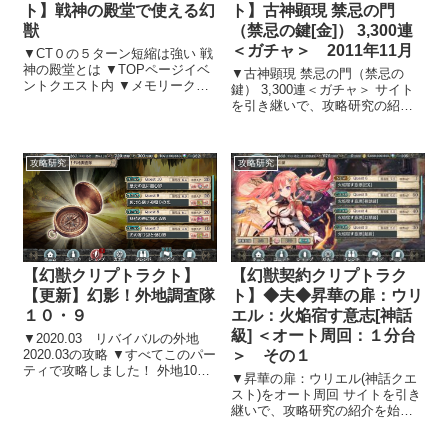
ト】戦神の殿堂で使える幻
ト】古神顕現 禁忌の門
獣
（禁忌の鍵[金]） 3,300連
＜ガチャ＞ 2011年11月
▼CT０の５ターン短縮は強い 戦
神の殿堂とは ▼TOPページイベ
▼古神顕現 禁忌の門（禁忌の
ントクエスト内 ▼メモリークエ
鍵） 3,300連＜ガチャ＞ サイト
スト ▼戦神の殿堂からチャレン
を引き継いで、攻略研究の紹介
ジすることができます。 ▼豪華
を始めることにしました 幻獣契
報酬は、七色の雫・七色クリス
約クリプトラクトのサイトを引
タル・シードが中心 戦神の殿堂
き継ぎ、攻略研究の紹介を始め
攻略研究
攻略研究
はダイナスと違って、ボーナ
ることにしました。 効率的にア
ス...
イテム・キャラクター取得・レ
ベル...
【幻獣クリプトラクト】
【幻獣契約クリプトラク
【更新】幻影！外地調査隊
ト】◆夫◆昇華の扉：ウリ
１０・９
エル：火焔宿す意志[神話
級] ＜オート周回：１分台
▼2020.03 リバイバルの外地
2020.03の攻略 ▼すべてこのパー
＞ その１
ティで攻略しました！ 外地10・
▼昇華の扉：ウリエル(神話クエ
9は手動、それ以外はオートで全
スト)をオート周回 サイトを引き
て攻略しました！ こちらの外地
継いで、攻略研究の紹介を始め
は、2019.10のリバイバル。下の
ることにしました 幻獣契約クリ
方に当時攻略した時の記事もつ
プトラクトのサイトを引き継