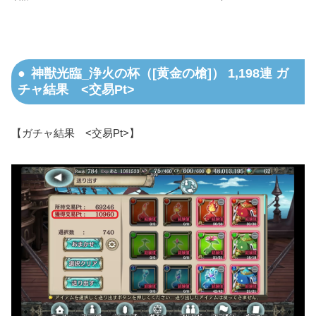
神獣光臨_浄火の杯（[黄金の槍]） 1,198連 ガ
チャ結果 <交易Pt>
【ガチャ結果 <交易Pt>】