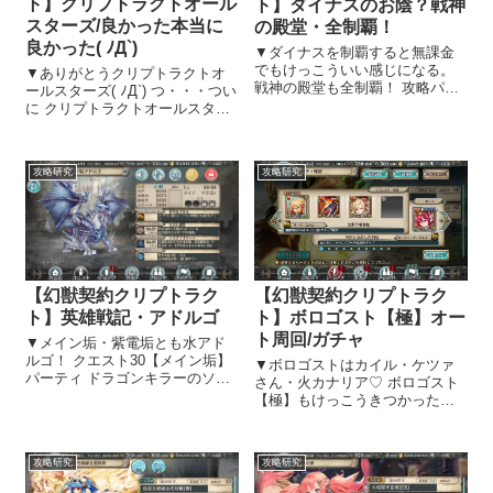
ト】クリプトラクトオール
ト】ダイナスのお陰？戦神
スターズ/良かった本当に
の殿堂・全制覇！
良かった( ﾉД`)
▼ダイナスを制覇すると無課金
でもけっこういい感じになる。
▼ありがとうクリプトラクトオ
戦神の殿堂も全制覇！ 攻略パー
ールスターズ( ﾉД`) つ・・・つい
ティを一気に紹介します！ 天穹
に クリプトラクトオールスター
の霊峰 紫氷の凍原 白磁の霊洞
ズありがとうっ( ﾉД`)ついに水テ
炎海の断崖 ダイナスのお陰
イル様が我がメインアカウント
で！？ ダイナス制覇をするため
に来てくださいましたよ
攻略研究
攻略研究
に、33体の潜在開放ユニットを
ー！！！！ ビビって、最初のバ
作成...
シュって来るかっこいい絵の
方...
【幻獣契約クリプトラク
【幻獣契約クリプトラク
ト】ボロゴスト【極】オー
ト】英雄戦記・アドルゴ
ト周回/ガチャ
▼メイン垢・紫電垢とも水アド
ルゴ！ クエスト30【メイン垢】
▼ボロゴストはカイル・ケツァ
パーティ ドラゴンキラーのソロ
さん・火カナリア♡ ボロゴスト
モンと光属性キラーのオルレア
【極】もけっこうきつかった
＋烙印が良い感じでした。 アド
が・・・ 以前は、火のユニット
ルゴを初めてチャレンジした時
ぞろいがめちゃ悪くて、樹のク
は、実力が無さ過ぎて、クエス
エストは樹で行き結構きつかっ
攻略研究
攻略研究
ト30に行った瞬間に力尽き 水の
たのですが 火アテナを引き当て
アド...
て以降、類は友を呼ぶのか、火