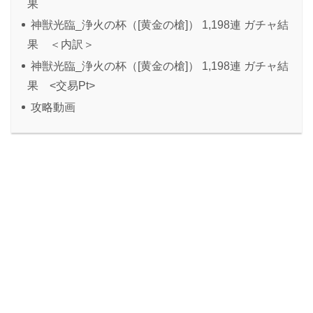
果
神獣光臨_浄火の杯（[黄金の槍]） 1,198連 ガチャ結
果 ＜内訳＞
神獣光臨_浄火の杯（[黄金の槍]） 1,198連 ガチャ結
果 <交易Pt>
攻略動画