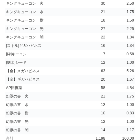
キングキューコン 火
30
2.50
キングキューコン 水
21
1.75
キングキューコン 樹
18
1.50
キングキューコン 光
27
2.25
キングキューコン 闇
22
1.84
[スキル]ギガハピネス
16
1.34
[枠]キーコン
7
0.58
[刻印]シード
12
1.00
【金】メガハピネス
63
5.26
【金】ギガハピネス
20
1.67
AP回復薬
58
4.84
幻獣の書 火
21
1.75
幻獣の書 水
12
1.00
幻獣の書 樹
10
0.83
幻獣の書 光
12
1.00
幻獣の書 闇
14
1.17
合計
1,198
100.00