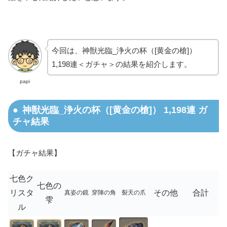
今回は、神獣光臨_浄火の杯（[黄金の槍]）
1,198連＜ガチャ＞の結果を紹介します。
papi
神獣光臨_浄火の杯（[黄金の槍]） 1,198連 ガ
チャ結果
【ガチャ結果】
七色ク
七色の
リスタ
その他
合計
真姿の鏡
穿陣の角
裂天の爪
雫
ル