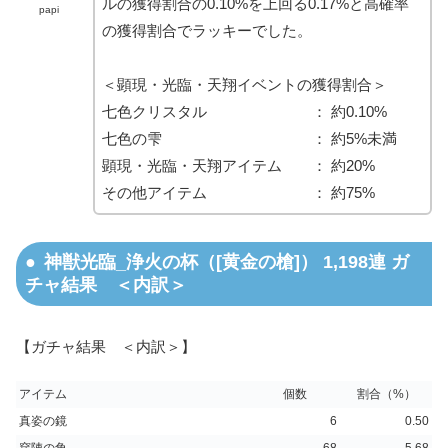
ルの獲得割合の0.10%を上回る0.17%と高確率
papi
の獲得割合でラッキーでした。
＜顕現・光臨・天翔イベントの獲得割合＞
七色クリスタル ： 約0.10%
七色の雫 ： 約5%未満
顕現・光臨・天翔アイテム ： 約20%
その他アイテム ： 約75%
神獣光臨_浄火の杯（[黄金の槍]） 1,198連 ガ
チャ結果 ＜内訳＞
【ガチャ結果 ＜内訳＞】
アイテム
個数
割合（%）
真姿の鏡
6
0.50
穿陣の角
68
5.68