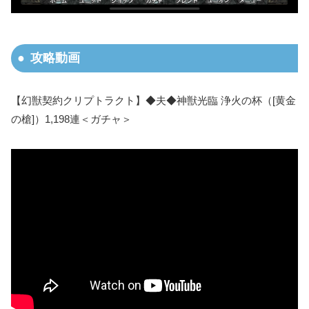
攻略動画
【幻獣契約クリプトラクト】◆夫◆神獣光臨 浄火の杯（[黄金
の槍]）1,198連＜ガチャ＞