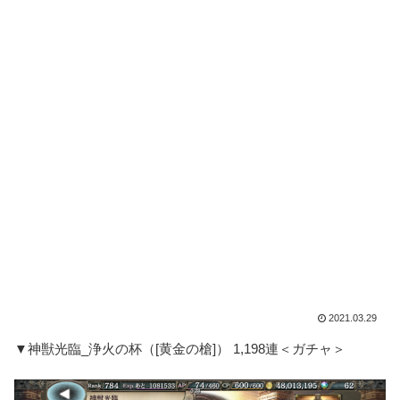
2021.03.29
▼神獣光臨_浄火の杯（[黄金の槍]） 1,198連＜ガチャ＞