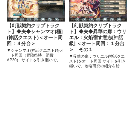
属性の闘争本...
【幻獣契約クリプトラク
【幻獣契約クリプトラク
ト】◆夫◆シャンマオ[極]
ト】◆夫◆昇華の扉：ウリ
(神話クエスト)＜オート周
エル：火焔宿す意志[神話
回：４分台＞
級] ＜オート周回：１分台
＞ その１
▼シャンマオ(神話クエスト)をオ
ート周回（冒険祭時 消費
▼昇華の扉：ウリエル(神話クエ
AP30） サイトを引き継いで、攻
スト)をオート周回 サイトを引き
略研究の紹介を始めることにし
継いで、攻略研究の紹介を始め
ました 幻獣契約クリプトラクト
ることにしました 幻獣契約クリ
のサイトを引き継ぎ、攻略研究
プトラクトのサイトを引き継
の紹介を始めることにしまし
ぎ、攻略研究の紹介を始めるこ
た。 効率的にアイテム・キャラ
とにしました。 効率的にアイテ
クター取...
ム・キャラクター取得・レベル
アップす...