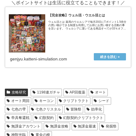
＼ポイントサイトは生活に役立てることもできます！／
【完全攻略】ウェル活・ウエル活とは
ウェル活とは 薬局のウエルシアで毎月20日にTポイント1.5倍分
の買い物ができる制度を利用してお得にお買い物する活動の事
を言います。 ウェルシアに置いてある商品すべてが33％オフに
なるという超お得なウェルシアデー ↑実際の戦利品これ全てが
タ...
genjyu.katteni-simulation.com
攻略研究
1198連ガチャ
AP回復薬
オート
オート周回
キーコン
クリプトラクト
シード
七色の雫
七色クリスタル
冒険祭
効率化
帝具奪還戦
幻獣契約
幻獣契約クリプトラクト
無課金アカウント
無課金攻略
無課金最速
発掘祭
神獣光臨
黄金の槍