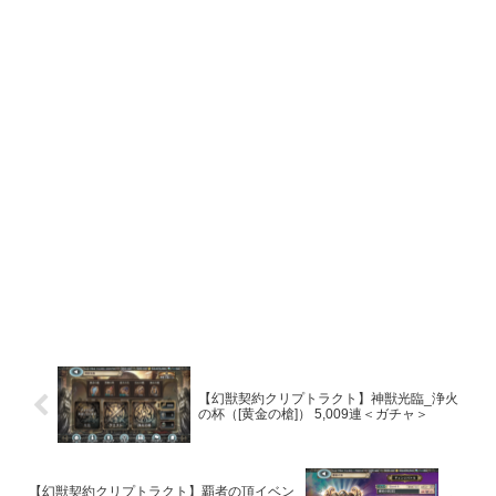
【幻獣契約クリプトラクト】神獣光臨_浄火
の杯（[黄金の槍]） 5,009連＜ガチャ＞
【幻獣契約クリプトラクト】覇者の頂イベン