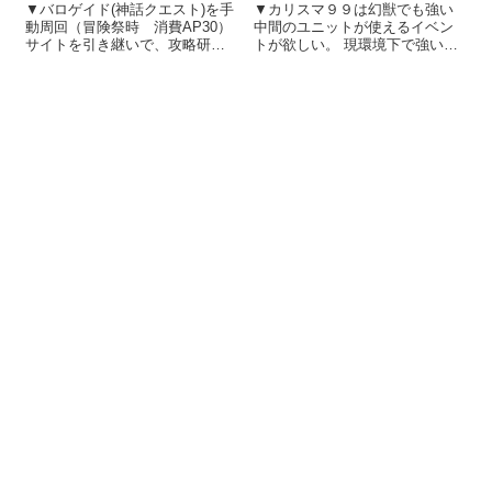
▼カリスマ９９は幻獣でも強い
▼バロゲイド(神話クエスト)を手
中間のユニットが使えるイベン
動周回（冒険祭時 消費AP30）
トが欲しい。 現環境下で強いの
サイトを引き継いで、攻略研究
は、最強かカリスマ99かと感じ
の紹介を始めることにしました
ている私です。 例えば、各高難
幻獣契約クリプトラクトのサイ
易度クエストを制覇するために
トを引き継ぎ、攻略研究の紹介
必要な力は、最強と言われるユ
を始めることにしました。 効率
ニットの力が大きいと感じま
的にアイテム・キャラクター取
す。 特に...
得...