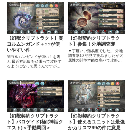
す・・・。 私がゲームを始めた
略研究の紹介を始めることにし
攻略研究
攻略研究
のは、2018年の8月、そこから
ました。 効率的にアイテム・キ
2019年の...
ャラクター取得・レベルアップ
する方法...
【幻獣契約クリプトラク
【幻獣クリプトラクト】闇
ト】参集！外地調査隊
ヨルムンガンド＋○○が使
いやすい件
▼丁度いい難易度でした。 外地
調査隊10 初見で挑みましたが火
闇ヨルムンガンドが強い！を叫
属性の闘争本能炎塵パで攻略出
ぶ 最近神話級を頑張って攻略す
来ました。敵に樹属性多めで良
るようになって思うんですが、
かったです。 ▼攻略動画です。
闇ヨルムンガンドが強いです。
時間がかかっているので２倍速
ギガバフでブッパというような
しています。 ケツァ様の炎塵が
派手な感じでは全くないのです
攻略研究
攻略研究
強すぎて、特に危なげもなく攻
が、クイックかけるとずーっと
略する...
攻撃してるんですよ。 そして
ね。リーダー...
【幻獣契約クリプトラク
【幻獣契約クリプトラク
ト】使えるユニットは最強
ト】バロゲイド[極](神話ク
かカリスマ99の件に意見
エスト)＜手動周回＞