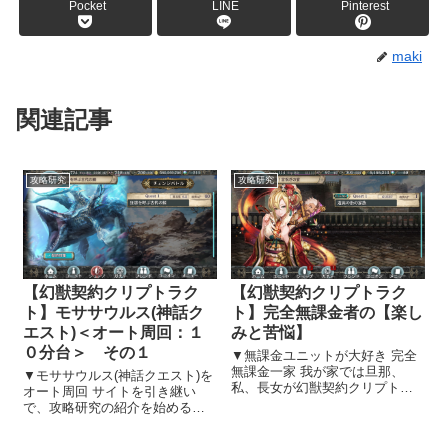
Pocket
LINE
Pinterest
maki
関連記事
攻略研究
攻略研究
【幻獣契約クリプトラク
【幻獣契約クリプトラク
ト】モササウルス(神話ク
ト】完全無課金者の【楽し
エスト)＜オート周回：１
みと苦悩】
０分台＞ その１
▼無課金ユニットが大好き 完全
無課金一家 我が家では旦那、
▼モササウルス(神話クエスト)を
私、長女が幻獣契約クリプトラ
オート周回 サイトを引き継い
クトを楽しんでいます。 子供が
で、攻略研究の紹介を始めるこ
３人居て、３人もプレイしてい
とにしました 幻獣契約クリプト
る。当然全員無課金者で
ラクトのサイトを引き継ぎ、攻