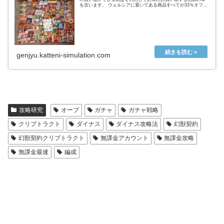
を言います。 ウェルシアに置いてある商品すべてが33％オフに
なるという超お得なウェルシアデー ↑実際の戦利品これ全てが
タ...
genjyu.katteni-simulation.com
攻略研究
オーブ
ガチャ
ガチャ戦略
クリプトラクト
ダイナス
ダイナス攻略法
幻獣契約
幻獣契約クリプトラクト
無課金アカウント
無課金攻略
無課金最速
編成