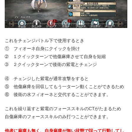
これをチェンジバトル下で使用するとき
① フィオーネ自身にクイックを掛け
➁ １クイックターンで他傷麻痺させて自身を短縮
➂ ２クイックターンで後衛の紫電とチェンジ
④ チェンジした紫電が通常攻撃をすると
⑤ 他傷麻痺を回収してもう一ターン動くことができるため
⑥ 後衛の水フィオーネと交代することができます。
これを繰り返すと紫電のフォーススキルのCTがたまるため
自傷麻痺のフォーススキルのみ打つことができます。
他者に麻痺も無く、自身麻痺が無い状態で誤って行動してし