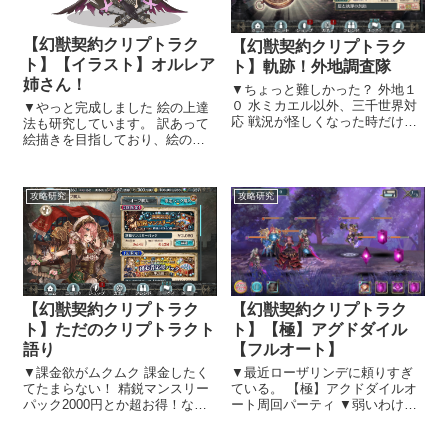
【幻獣契約クリプトラク
【幻獣契約クリプトラク
ト】【イラスト】オルレア
ト】軌跡！外地調査隊
姉さん！
▼ちょっと難しかった？ 外地１
０ 水ミカエル以外、三千世界対
▼やっと完成しました 絵の上達
応 戦況が怪しくなった時だけ紫
法も研究しています。 訳あって
電ループを噛ませて攻略しまし
絵描きを目指しており、絵の上
た。 水ミカエルを三千世界対応
達法も研究している私です！
にしたら絶対強いなぁーって思
『萌』というパワーは凄くてで
うんですけど もったいなくて、
すね（何の話だ） 気に入ってい
攻略研究
攻略研究
いまだ出来ていません。もし、
るキャラを上手く描きたいとい
もう１...
う思いは、絵の上達には欠かせ
ないエッセ...
【幻獣契約クリプトラク
【幻獣契約クリプトラク
ト】ただのクリプトラクト
ト】【極】アグドダイル
語り
【フルオート】
▼課金欲がムクムク 課金したく
▼最近ローザリンデに頼りすぎ
てたまらない！ 精鋭マンスリー
ている。 【極】アクドダイルオ
パック2000円とか超お得！なの
ート周回パーティ ▼弱いわけが
に２回も買えるって神じゃん！(
ない。 L：闇オルレア、火アテ
ﾉД`) 4000円で１体解放出来て
ナ、火ローザリンデ、フレンド