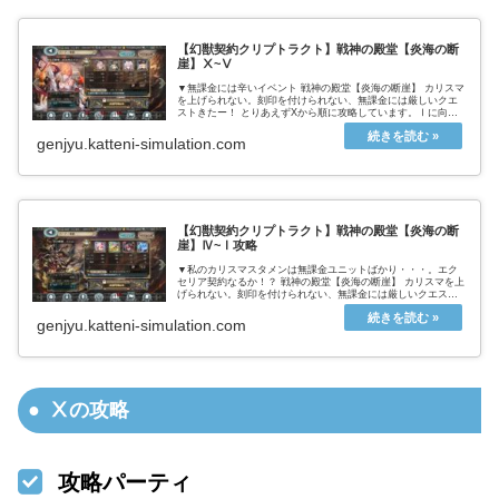
【幻獣契約クリプトラクト】戦神の殿堂【炎海の断
崖】Ⅹ~Ⅴ
▼無課金には辛いイベント 戦神の殿堂【炎海の断崖】 カリスマ
を上げられない。刻印を付けられない、無課金には厳しいクエ
ストきたー！ とりあえずXから順に攻略しています。Ⅰに向か
って難易度は落ちてきますが、使えるユニットも減ってくるの
で、かなり...
genjyu.katteni-simulation.com
【幻獣契約クリプトラクト】戦神の殿堂【炎海の断
崖】Ⅳ~Ⅰ攻略
▼私のカリスマスタメンは無課金ユニットばかり・・・。エク
セリア契約なるか！？ 戦神の殿堂【炎海の断崖】 カリスマを上
げられない。刻印を付けられない、無課金には厳しいクエスト
きたー！ 無課金ユニットに、カリスマを付けても刻印は振れな
い。Ⅹ~Ⅸ...
genjyu.katteni-simulation.com
Ⅹの攻略
攻略パーティ