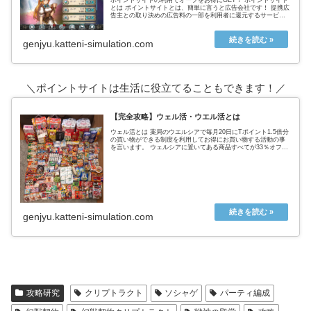
ポイントサイトの利用でオーブをお得にGET！ ポイントサイト
とは ポイントサイトとは、簡単に言うと広告会社です！ 提携広
告主との取り決めの広告料の一部を利用者に還元するサービス
を提供することで 広告主と利用者をつないでいます。ポイント
サイト...
genjyu.katteni-simulation.com
＼ポイントサイトは生活に役立てることもできます！／
【完全攻略】ウェル活・ウエル活とは
ウェル活とは 薬局のウエルシアで毎月20日にTポイント1.5倍分
の買い物ができる制度を利用してお得にお買い物する活動の事
を言います。 ウェルシアに置いてある商品すべてが33％オフに
なるという超お得なウェルシアデー ↑実際の戦利品これ全てが
タ...
genjyu.katteni-simulation.com
攻略研究
クリプトラクト
ソシャゲ
パーティ編成