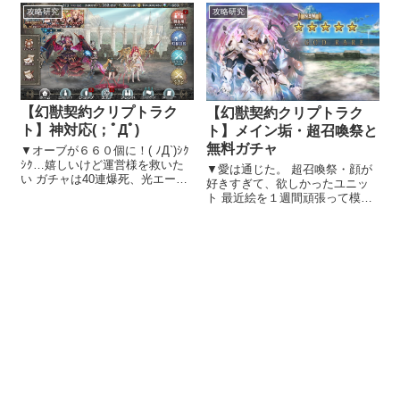
（精鋭の宝珠50個×２）、オーブ
様よりSL：闇オルレア 編成難易
攻略研究
攻略研究
が64個（32個×２） すごい安い
度が高く申し訳ないのですが、
と感じてしまう...
安定して攻略出来ました！
【極】ア...
【幻獣契約クリプトラク
【幻獣契約クリプトラク
ト】神対応(；ﾟДﾟ)
ト】メイン垢・超召喚祭と
無料ガチャ
▼オーブが６６０個に！( ﾉД`)ｼｸ
ｼｸ…嬉しいけど運営様を救いた
▼愛は通じた。 超召喚祭・顔が
い ガチャは40連爆死、光エーゼ
好きすぎて、欲しかったユニッ
ルと被りでした( ﾟДﾟ)久々に放心
ト 最近絵を１週間頑張って模写
神対応。そして思い サーバーダ
して覚えるってのをやっている
ウンから運営様が頑張って対応
んです。（何の話だ） 自分が好
くださり、グランツ取れ放題、
きだなぁと思う絵や、人気のマ
ホープ再開を喜ん...
ンガのキャラクターを模写して
るんですけど やっぱり一番テン
ションが...