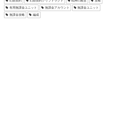
幻獣契約
幻獣契約クリプトラクト
戦神の殿堂
攻略
有用無課金ユニット
無課金アカウント
無課金ユニット
無課金攻略
編成