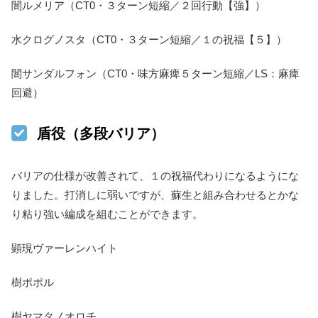
闇ルメリア（CT0・３ターン短縮／２回行動【強】）
水クログノスタ（CT0・３ターン短縮／１の祝福【５】）
闇サンダルフォン（CT0・味方麻痺５ターン短縮／LS：麻痺
回避）
盾役（多段バリア）
バリアの仕様が改善されて、１の祝福代わりになるようにな
りました。打消しに弱いですが、蘇生と組み合わせるとかな
り粘り強い編成を組むことができます。
顕現ヴァーレンハイト
樹ポポル
樹ヤマタノオロチ