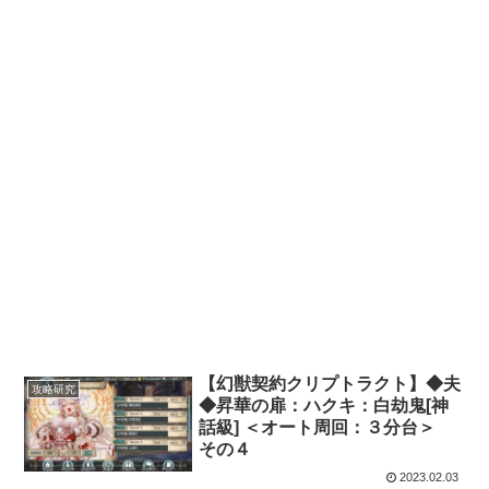
【幻獣契約クリプトラクト】◆夫
攻略研究
◆昇華の扉：ハクキ：白劫鬼[神
話級] ＜オート周回：３分台＞
その４
2023.02.03