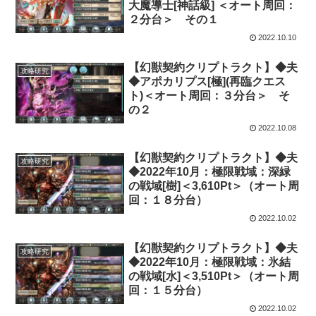
大魔導士[神話級] ＜オート周回：
２分台＞ その１
2022.10.10
【幻獣契約クリプトラクト】◆夫
攻略研究
◆アポカリプス[極](再臨クエス
ト)＜オート周回：３分台＞ そ
の２
2022.10.08
【幻獣契約クリプトラクト】◆夫
攻略研究
◆2022年10月：極限戦域：深緑
の戦域[樹]＜3,610Pt＞（オート周
回：１８分台）
2022.10.02
【幻獣契約クリプトラクト】◆夫
攻略研究
◆2022年10月：極限戦域：氷結
の戦域[水]＜3,510Pt＞（オート周
回：１５分台）
2022.10.02