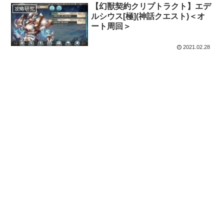
【幻獣契約クリプトラクト】エデ
攻略研究
ルシウス[極](神話クエスト)＜オ
ート周回＞
2021.02.28