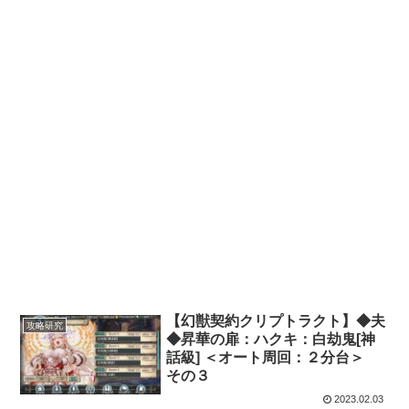
【幻獣契約クリプトラクト】◆夫
攻略研究
◆昇華の扉：ハクキ：白劫鬼[神
話級] ＜オート周回：２分台＞
その３
2023.02.03