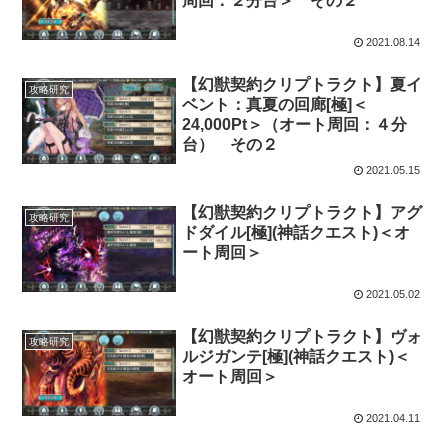
周回：２分台＞ その２
2021.08.14
【幻獣契約クリプトラクト】夏イ
攻略研究
ベント：真夏の回廊[極]＜
24,000Pt＞（オート周回：４分
台） その２
2021.05.15
【幻獣契約クリプトラクト】アグ
攻略研究
ドダイル[極](神話クエスト)＜オ
ート周回＞
2021.05.02
【幻獣契約クリプトラクト】ヴォ
攻略研究
ルジガンテ[極](神話クエスト)＜
オート周回＞
2021.04.11